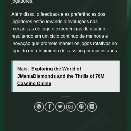
jogadores.
Além disso, o feedback e as preferências dos
jogadores estão levando a evoluções nas
mecânicas de jogo e experiências de usuário,
resultando em um ciclo contínuo de melhoria e
inovação que promete manter os jogos rotativos no
topo do entretenimento de cassino por muitos anos.
Mais:
Exploring the World of
JManiaDiamonds and the Thrills of 76M
Cassino Online