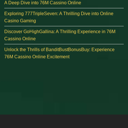
A Deep Dive into 76M Cassino Online
Exploring 777TripleSeven: A Thrilling Dive into Online
Casino Gaming
Discover GoHighGallina: A Thrilling Experience in 76M
Cassino Online
Unlock the Thrills of BanditBustBonusBuy: Experience
76M Cassino Online Excitement