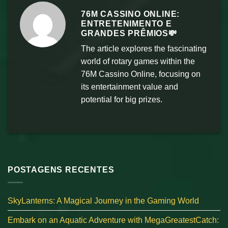
76M CASSINO ONLINE:
ENTRETENIMENTO E
GRANDES PRÊMIOS💸
The article explores the fascinating
world of rotary games within the
76M Cassino Online, focusing on
its entertainment value and
potential for big prizes.
POSTAGENS RECENTES
SkyLanterns: A Magical Journey in the Gaming World
Embark on an Aquatic Adventure with MegaGreatestCatch: