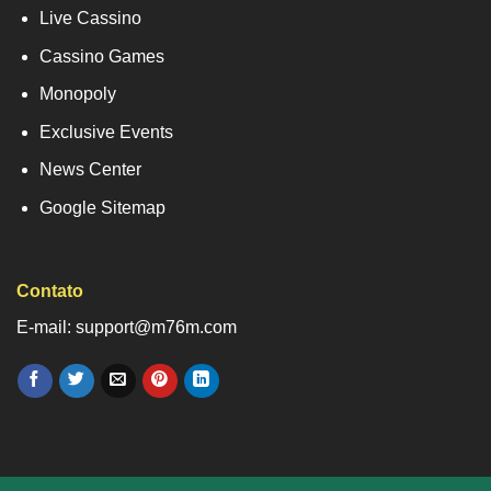
Live Cassino
Cassino Games
Monopoly
Exclusive Events
News Center
Google Sitemap
Contato
E-mail: support@m76m.com